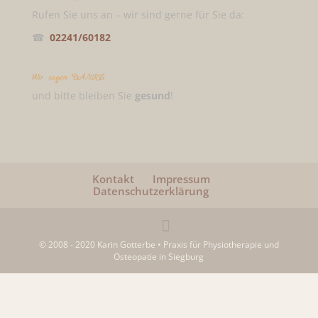
Rufen Sie uns an – wir sind gerne für Sie da:
☎
02241/60182
Wir sagen DANKE
und bitte bleiben Sie
gesund
!
Kontakt
Impressum
Datenschutzerklärung
© 2008 - 2020 Karin Gotterbe • Praxis für Physiotherapie und
Osteopatie in Siegburg